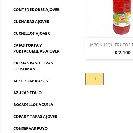
CONTENEDORES AJOVER
CUCHARAS AJOVER
CUCHILLOS AJOVER
Vista rá

JABON LIQU.FRUTOS R
CAJAS TORTA Y
PORTACOMIDAS AJOVER
Precio
$ 7.100
CREMAS PASTELERAS
FLEISHMAN
ACEITE SABROSÓN
AZUCAR ITALO
BOCADILLOS AGUILA
COPAS Y TAPAS AJOVER
CONSERVAS PUYO