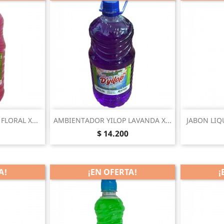
pida
Vista rápida


LORAL X...
AMBIENTADOR YILOP LAVANDA X...
JABON LIQ
Precio
$ 14.200
A!
¡EN OFERTA!
¡