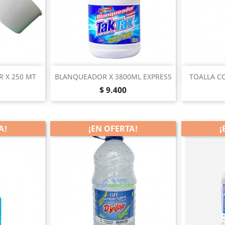
pida
Vista rápida


R X 250 MT
BLANQUEADOR X 3800ML EXPRESS
TOALLA C
Precio
$ 9.400
A!
¡EN OFERTA!
¡