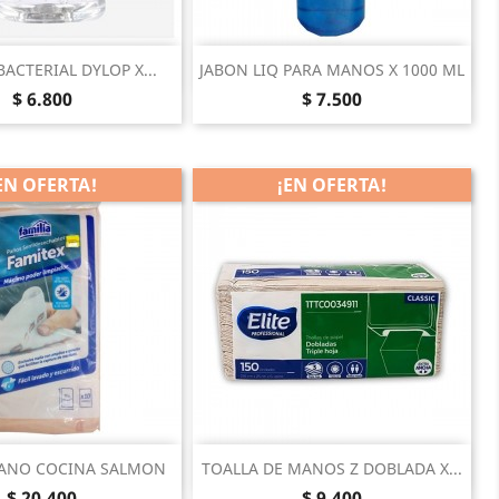
Vista rápida
Vista rápida

BACTERIAL DYLOP X...
JABON LIQ PARA MANOS X 1000 ML
Precio
Precio
$ 6.800
$ 7.500
EN OFERTA!
¡EN OFERTA!
Vista rápida
Vista rápida

PANO COCINA SALMON
TOALLA DE MANOS Z DOBLADA X...
Precio
Precio
$ 20.400
$ 9.400