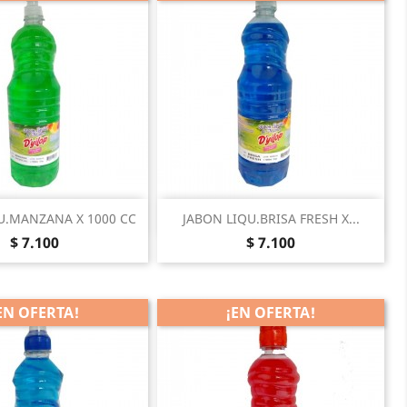
Vista rápida
Vista rápida

U.MANZANA X 1000 CC
JABON LIQU.BRISA FRESH X...
Precio
Precio
$ 7.100
$ 7.100
EN OFERTA!
¡EN OFERTA!