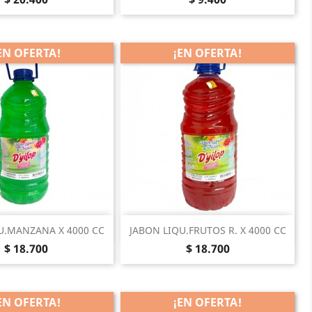
EN OFERTA!
¡EN OFERTA!
Vista rápida
Vista rápida

U.MANZANA X 4000 CC
JABON LIQU.FRUTOS R. X 4000 CC
Precio
Precio
$ 18.700
$ 18.700
EN OFERTA!
¡EN OFERTA!