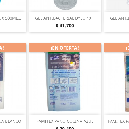
pida
Vista rápida


 X 500ML...
GEL ANTIBACTERIAL DYLOP X...
GEL ANTI
Precio
$ 41.700
A!
¡EN OFERTA!
¡
pida
Vista rápida


NA BLANCO
FAMITEX PANO COCINA AZUL
FAMITEX 
Precio
$ 20.400