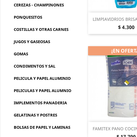
CEREZAS - CHAMPINONES
PONQUESITOS
Vista rá

LIMPIAVIDRIOS BRISA
Precio
$ 4.300
COSTILLAS Y OTRAS CARNES
JUGOS Y GASEOSAS
¡EN OFERT
GOMAS
CONDIMENTOS Y SAL
PELICULA Y PAPEL ALUMINIO
PELICULAS Y PAPEL ALUMNIO
IMPLEMENTOS PANADERIA
GELATINAS Y POSTRES
BOLSAS DE PAPEL Y LAMINAS
Vista rá

FAMITEX PANO COCI
Precio
$ 17.700