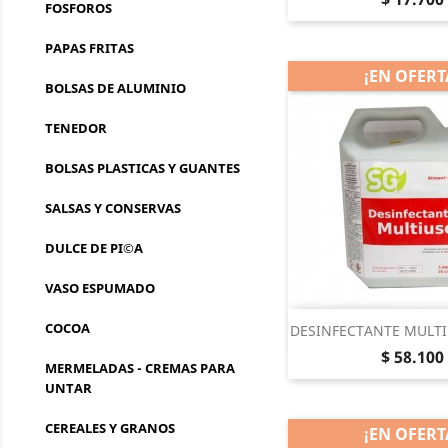
FOSFOROS
PAPAS FRITAS
¡EN OFERT
BOLSAS DE ALUMINIO
TENEDOR
BOLSAS PLASTICAS Y GUANTES
SALSAS Y CONSERVAS
DULCE DE PI©A
VASO ESPUMADO
Vista rá
COCOA

DESINFECTANTE MULT
Precio
$ 58.100
MERMELADAS - CREMAS PARA
UNTAR
CEREALES Y GRANOS
¡EN OFERT