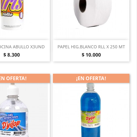
Vista rápida
Vista rápida

OCINA ABULLO X3UND
PAPEL HIG.BLANCO RLL X 250 MT
Precio
Precio
$ 8.300
$ 10.000
EN OFERTA!
¡EN OFERTA!