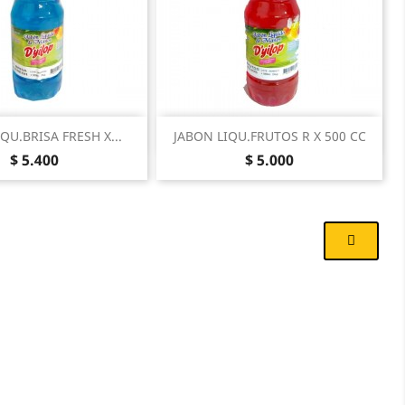
Vista rápida
Vista rápida

QU.BRISA FRESH X...
JABON LIQU.FRUTOS R X 500 CC
Precio
Precio
$ 5.400
$ 5.000