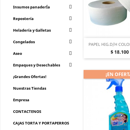
Insumos panaderÍa
Repostería
Heladería y Galletas
Congelados
Vista rá

PAPEL HIG.D/H COLO
Precio
$ 18.100
Aseo
Empaques y Desechables
¡EN OFERT
¡Grandes Ofertas!
Nuestras Tiendas
Empresa
CONTACTENOS
CAJAS TORTA Y PORTAPERROS