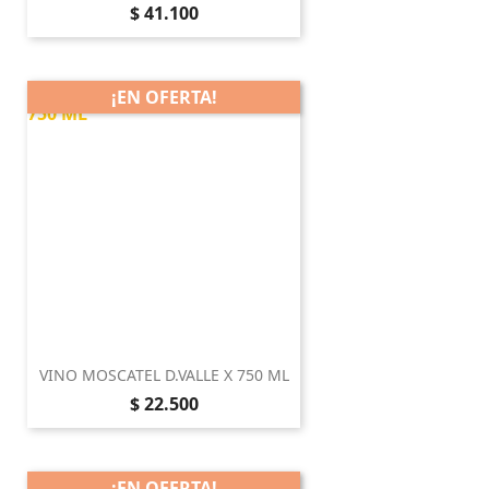
Precio
$ 41.100
¡EN OFERTA!
VINO MOSCATEL D.VALLE X 750 ML
Precio
$ 22.500
¡EN OFERTA!