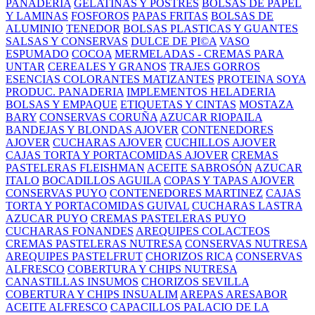
PANADERIA
GELATINAS Y POSTRES
BOLSAS DE PAPEL
Y LAMINAS
FOSFOROS
PAPAS FRITAS
BOLSAS DE
ALUMINIO
TENEDOR
BOLSAS PLASTICAS Y GUANTES
SALSAS Y CONSERVAS
DULCE DE PI©A
VASO
ESPUMADO
COCOA
MERMELADAS - CREMAS PARA
UNTAR
CEREALES Y GRANOS
TRAJES GORROS
ESENCIAS COLORANTES MATIZANTES
PROTEINA SOYA
PRODUC. PANADERIA
IMPLEMENTOS HELADERIA
BOLSAS Y EMPAQUE
ETIQUETAS Y CINTAS
MOSTAZA
BARY
CONSERVAS CORUÑA
AZUCAR RIOPAILA
BANDEJAS Y BLONDAS AJOVER
CONTENEDORES
AJOVER
CUCHARAS AJOVER
CUCHILLOS AJOVER
CAJAS TORTA Y PORTACOMIDAS AJOVER
CREMAS
PASTELERAS FLEISHMAN
ACEITE SABROSÓN
AZUCAR
ITALO
BOCADILLOS AGUILA
COPAS Y TAPAS AJOVER
CONSERVAS PUYO
CONTENEDORES MARTINEZ
CAJAS
TORTA Y PORTACOMIDAS GUIVAL
CUCHARAS LASTRA
AZUCAR PUYO
CREMAS PASTELERAS PUYO
CUCHARAS FONANDES
AREQUIPES COLACTEOS
CREMAS PASTELERAS NUTRESA
CONSERVAS NUTRESA
AREQUIPES PASTELFRUT
CHORIZOS RICA
CONSERVAS
ALFRESCO
COBERTURA Y CHIPS NUTRESA
CANASTILLAS INSUMOS
CHORIZOS SEVILLA
COBERTURA Y CHIPS INSUALIM
AREPAS ARESABOR
ACEITE ALFRESCO
CAPACILLOS PALACIO DE LA