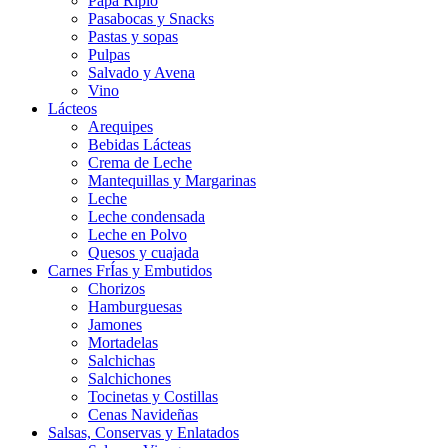
Papa Ripio
Pasabocas y Snacks
Pastas y sopas
Pulpas
Salvado y Avena
Vino
Lácteos
Arequipes
Bebidas Lácteas
Crema de Leche
Mantequillas y Margarinas
Leche
Leche condensada
Leche en Polvo
Quesos y cuajada
Carnes FrÍ­as y Embutidos
Chorizos
Hamburguesas
Jamones
Mortadelas
Salchichas
Salchichones
Tocinetas y Costillas
Cenas Navideñas
Salsas, Conservas y Enlatados