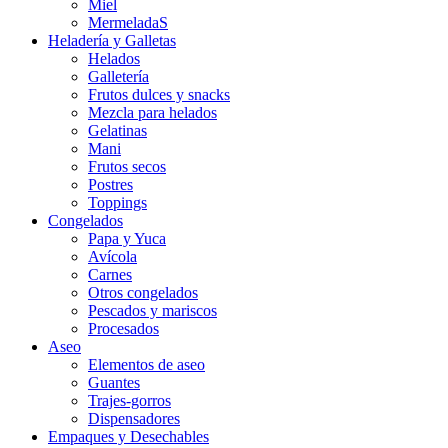
Miel
MermeladaS
Heladería y Galletas
Helados
Galletería
Frutos dulces y snacks
Mezcla para helados
Gelatinas
Mani
Frutos secos
Postres
Toppings
Congelados
Papa y Yuca
Avícola
Carnes
Otros congelados
Pescados y mariscos
Procesados
Aseo
Elementos de aseo
Guantes
Trajes-gorros
Dispensadores
Empaques y Desechables