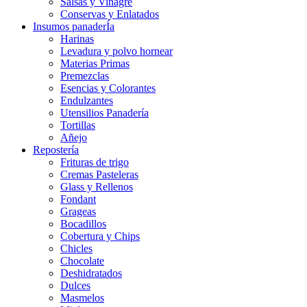
Salsas y Vinagre
Conservas y Enlatados
Insumos panaderÍa
Harinas
Levadura y polvo hornear
Materias Primas
Premezclas
Esencias y Colorantes
Endulzantes
Utensilios Panadería
Tortillas
Añejo
Repostería
Frituras de trigo
Cremas Pasteleras
Glass y Rellenos
Fondant
Grageas
Bocadillos
Cobertura y Chips
Chicles
Chocolate
Deshidratados
Dulces
Masmelos