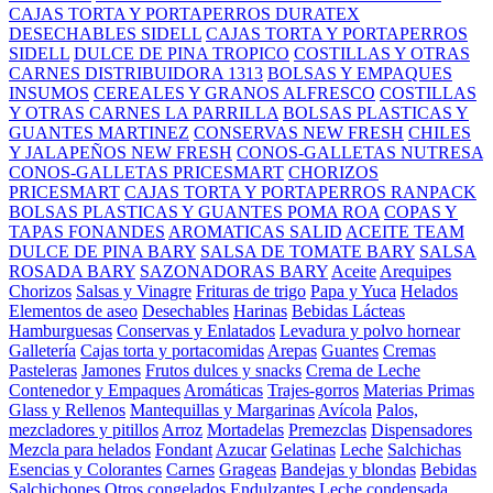
CAJAS TORTA Y PORTAPERROS DURATEX
DESECHABLES SIDELL
CAJAS TORTA Y PORTAPERROS
SIDELL
DULCE DE PINA TROPICO
COSTILLAS Y OTRAS
CARNES DISTRIBUIDORA 1313
BOLSAS Y EMPAQUES
INSUMOS
CEREALES Y GRANOS ALFRESCO
COSTILLAS
Y OTRAS CARNES LA PARRILLA
BOLSAS PLASTICAS Y
GUANTES MARTINEZ
CONSERVAS NEW FRESH
CHILES
Y JALAPEÑOS NEW FRESH
CONOS-GALLETAS NUTRESA
CONOS-GALLETAS PRICESMART
CHORIZOS
PRICESMART
CAJAS TORTA Y PORTAPERROS RANPACK
BOLSAS PLASTICAS Y GUANTES POMA ROA
COPAS Y
TAPAS FONANDES
AROMATICAS SALID
ACEITE TEAM
DULCE DE PINA BARY
SALSA DE TOMATE BARY
SALSA
ROSADA BARY
SAZONADORAS BARY
Aceite
Arequipes
Chorizos
Salsas y Vinagre
Frituras de trigo
Papa y Yuca
Helados
Elementos de aseo
Desechables
Harinas
Bebidas Lácteas
Hamburguesas
Conservas y Enlatados
Levadura y polvo hornear
Galletería
Cajas torta y portacomidas
Arepas
Guantes
Cremas
Pasteleras
Jamones
Frutos dulces y snacks
Crema de Leche
Contenedor y Empaques
Aromáticas
Trajes-gorros
Materias Primas
Glass y Rellenos
Mantequillas y Margarinas
Avícola
Palos,
mezcladores y pitillos
Arroz
Mortadelas
Premezclas
Dispensadores
Mezcla para helados
Fondant
Azucar
Gelatinas
Leche
Salchichas
Esencias y Colorantes
Carnes
Grageas
Bandejas y blondas
Bebidas
Salchichones
Otros congelados
Endulzantes
Leche condensada