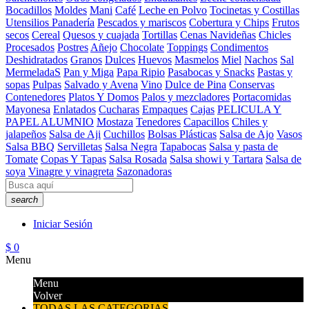
Bocadillos
Moldes
Mani
Café
Leche en Polvo
Tocinetas y Costillas
Utensilios Panadería
Pescados y mariscos
Cobertura y Chips
Frutos
secos
Cereal
Quesos y cuajada
Tortillas
Cenas Navideñas
Chicles
Procesados
Postres
Añejo
Chocolate
Toppings
Condimentos
Deshidratados
Granos
Dulces
Huevos
Masmelos
Miel
Nachos
Sal
MermeladaS
Pan y Miga
Papa Ripio
Pasabocas y Snacks
Pastas y
sopas
Pulpas
Salvado y Avena
Vino
Dulce de Pina
Conservas
Contenedores
Platos Y Domos
Palos y mezcladores
Portacomidas
Mayonesa
Enlatados
Cucharas
Empaques
Cajas
PELICULA Y
PAPEL ALUMNIO
Mostaza
Tenedores
Capacillos
Chiles y
jalapeños
Salsa de Aji
Cuchillos
Bolsas Plásticas
Salsa de Ajo
Vasos
Salsa BBQ
Servilletas
Salsa Negra
Tapabocas
Salsa y pasta de
Tomate
Copas Y Tapas
Salsa Rosada
Salsa showi y Tartara
Salsa de
soya
Vinagre y vinagreta
Sazonadoras
search
Iniciar Sesión
$ 0
Menu
Menu
Volver
TODAS LAS CATEGORIAS