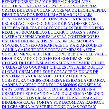
REPOST
COBERTURA Y CHIPS FM CHOCOLATES
CHOCOLATE NUTRESA
COPAS Y TAPAS POMA ROA
CREMA DE LECHE COLANTA
CREMA DE LECHE ALPINA
DESHIDRATADOS INSUALIM
AZUCAR INSUALIM
CONSERVAS MELOSITA
CONSERVAS 3A
CREMA DE
LECHE LACT FRESCO
DULCE DE PINA DIFFER
CAFE
NUTRESA
DULCES DULCES Y DULCES
DULCE DE PINA
RISALSAS
BOCADILLOS BOCARICO
COPAS Y TAPAS
LASTRA
DISPENSADORES LASTRA
CONTENEDORES
LASTRA
CONDIMENTOS INSUALIM
AROMATICAS
YOVANK
CONSERVAS KARI
ACEITE KARI
AREQUIPES
AGUILA
CAJAS TORTA Y PORTACOMIDAS LASTRA
CHICLES MENAJA DISTRIBUCIONE
BEBIDAS DEL VALLE
DESHIDRATADOS COCO FRESH
CONDIMENTOS
GLOBAL
DULCES INSUALIM
AZUCAR YOVANK
CHILES
Y JALAPEÑOS GOURMET
CHICLES INSUALIM
DULCES
GLOBAL
CREMA DE LECHE COLACTEOS
DULCE DE
PINA POMPEYA
CREMA DE LECHE ALQUERIA
COBERTURA Y CHIPS COLORISA
BEBIDAS LA CIGARRA
CARNES CALYPSO
CARNES LOS MONOS
CONSERVAS
BARY
CONSERVAS LA COSECHA
BEBIDAS ALPINA
CREMA DE LECHE ANDINALAC
DULCES MASMELOCO
CHORIZOS TITOS
CREMAS PASTELERAS TEAM
AÑEJO
INPADEMA
CAJAS TORTA Y PORTACOMIDAS RANPACK
DULCES MENAJA DISTRIBUCIONE
CAJAS TORTA Y