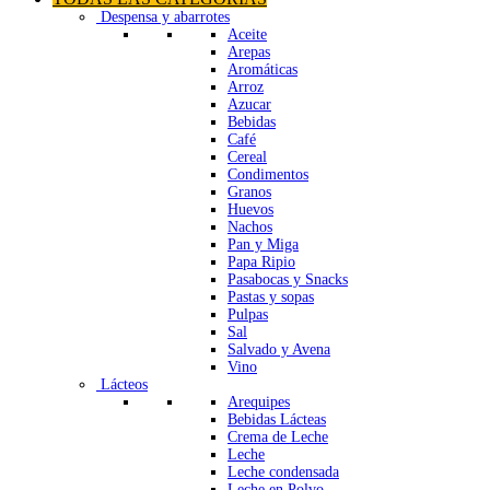
Despensa y abarrotes
Aceite
Arepas
Aromáticas
Arroz
Azucar
Bebidas
Café
Cereal
Condimentos
Granos
Huevos
Nachos
Pan y Miga
Papa Ripio
Pasabocas y Snacks
Pastas y sopas
Pulpas
Sal
Salvado y Avena
Vino
Lácteos
Arequipes
Bebidas Lácteas
Crema de Leche
Leche
Leche condensada
Leche en Polvo