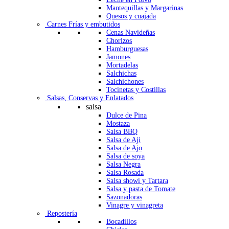
Mantequillas y Margarinas
Quesos y cuajada
Carnes Frías y embutidos
Cenas Navideñas
Chorizos
Hamburguesas
Jamones
Mortadelas
Salchichas
Salchichones
Tocinetas y Costillas
Salsas, Conservas y Enlatados
salsa
Dulce de Pina
Mostaza
Salsa BBQ
Salsa de Aji
Salsa de Ajo
Salsa de soya
Salsa Negra
Salsa Rosada
Salsa showi y Tartara
Salsa y pasta de Tomate
Sazonadoras
Vinagre y vinagreta
Repostería
Bocadillos