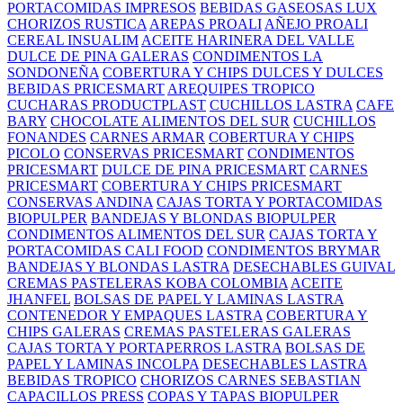
PORTACOMIDAS IMPRESOS
BEBIDAS GASEOSAS LUX
CHORIZOS RUSTICA
AREPAS PROALI
AÑEJO PROALI
CEREAL INSUALIM
ACEITE HARINERA DEL VALLE
DULCE DE PINA GALERAS
CONDIMENTOS LA
SONDONEÑA
COBERTURA Y CHIPS DULCES Y DULCES
BEBIDAS PRICESMART
AREQUIPES TROPICO
CUCHARAS PRODUCTPLAST
CUCHILLOS LASTRA
CAFE
BARY
CHOCOLATE ALIMENTOS DEL SUR
CUCHILLOS
FONANDES
CARNES ARMAR
COBERTURA Y CHIPS
PICOLO
CONSERVAS PRICESMART
CONDIMENTOS
PRICESMART
DULCE DE PINA PRICESMART
CARNES
PRICESMART
COBERTURA Y CHIPS PRICESMART
CONSERVAS ANDINA
CAJAS TORTA Y PORTACOMIDAS
BIOPULPER
BANDEJAS Y BLONDAS BIOPULPER
CONDIMENTOS ALIMENTOS DEL SUR
CAJAS TORTA Y
PORTACOMIDAS CALI FOOD
CONDIMENTOS BRYMAR
BANDEJAS Y BLONDAS LASTRA
DESECHABLES GUIVAL
CREMAS PASTELERAS KOBA COLOMBIA
ACEITE
JHANFEL
BOLSAS DE PAPEL Y LAMINAS LASTRA
CONTENEDOR Y EMPAQUES LASTRA
COBERTURA Y
CHIPS GALERAS
CREMAS PASTELERAS GALERAS
CAJAS TORTA Y PORTAPERROS LASTRA
BOLSAS DE
PAPEL Y LAMINAS INCOLPA
DESECHABLES LASTRA
BEBIDAS TROPICO
CHORIZOS CARNES SEBASTIAN
CAPACILLOS PRESS
COPAS Y TAPAS BIOPULPER