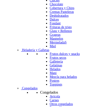
Chicles
Chocolate
Cobertura y Chips
Cremas Pasteleras
Deshidratados
Dulces
Fondant
Frituras de trigo
Glass y Rellenos
Grageas
Masmelos
MermeladaS
Miel
Heladería y Galletas
Frutos dulces y snacks
Frutos secos
Galletería
Gelatinas
Helados
Mani
Mezcla para helados
Postres
Toppings
Congelados
Congelados
Avícola
Carnes
Otros congelados