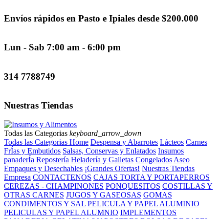
Envíos rápidos en Pasto e Ipiales desde $200.000
Lun - Sab 7:00 am - 6:00 pm
314 7788749
Nuestras Tiendas
Todas las Categorias
keyboard_arrow_down
Todas las Categorias
Home
Despensa y Abarrotes
Lácteos
Carnes
FrÍ­as y Embutidos
Salsas, Conservas y Enlatados
Insumos
panaderÍa
Repostería
Heladería y Galletas
Congelados
Aseo
Empaques y Desechables
¡Grandes Ofertas!
Nuestras Tiendas
Empresa
CONTACTENOS
CAJAS TORTA Y PORTAPERROS
CEREZAS - CHAMPINONES
PONQUESITOS
COSTILLAS Y
OTRAS CARNES
JUGOS Y GASEOSAS
GOMAS
CONDIMENTOS Y SAL
PELICULA Y PAPEL ALUMINIO
PELICULAS Y PAPEL ALUMNIO
IMPLEMENTOS