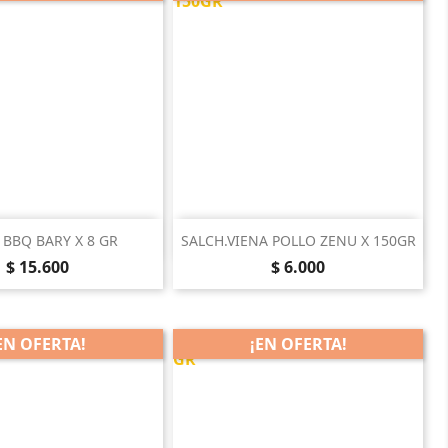

Vista rápida
Vista rápida
 BBQ BARY X 8 GR
SALCH.VIENA POLLO ZENU X 150GR
Precio
Precio
$ 15.600
$ 6.000
EN OFERTA!
¡EN OFERTA!