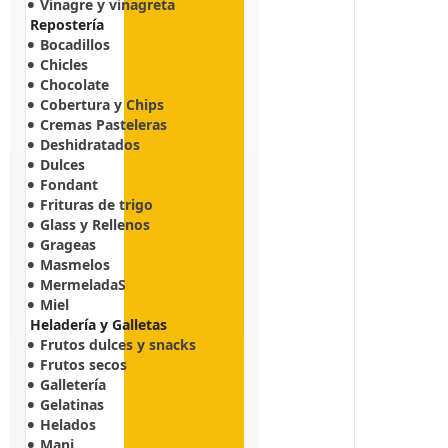
Vinagre y vinagreta
Repostería
Bocadillos
Chicles
Chocolate
Cobertura y Chips
Cremas Pasteleras
Deshidratados
Dulces
Fondant
Frituras de trigo
Glass y Rellenos
Grageas
Masmelos
MermeladaS
Miel
Heladería y Galletas
Frutos dulces y snacks
Frutos secos
Galletería
Gelatinas
Helados
Mani