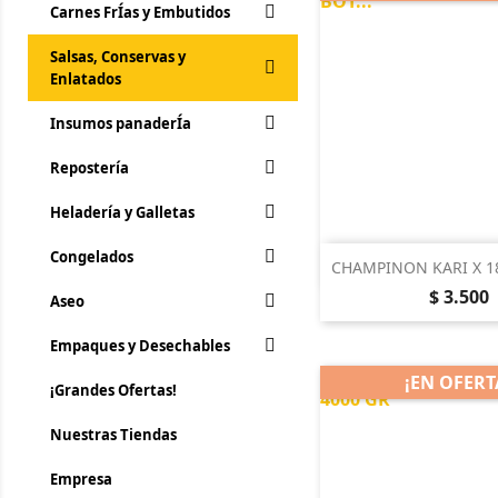
Carnes FrÍ­as y Embutidos
Salsas, Conservas y
Enlatados
Insumos panaderÍa
Repostería
Heladería y Galletas
Congelados

Vista rá
CHAMPINON KARI X 18
Precio
$ 3.500
Aseo
Empaques y Desechables
¡EN OFERT
¡Grandes Ofertas!
Nuestras Tiendas
Empresa