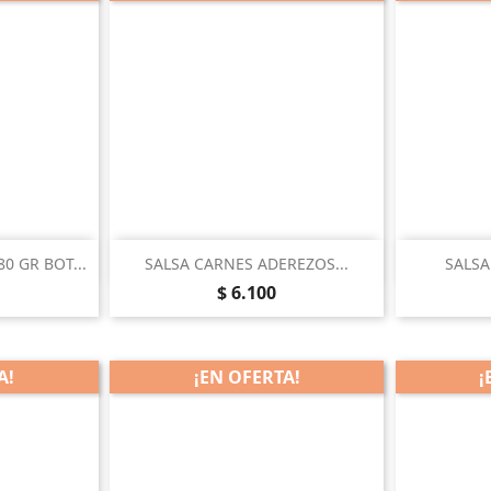


pida
Vista rápida
0 GR BOT...
SALSA CARNES ADEREZOS...
SALSA
Precio
$ 6.100
A!
¡EN OFERTA!
¡