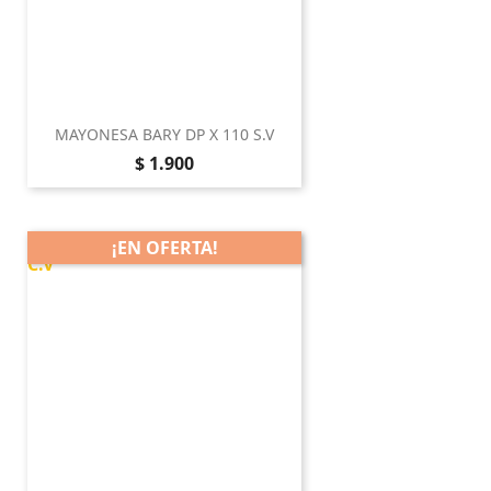
MAYONESA BARY DP X 110 S.V
Precio
$ 1.900
¡EN OFERTA!