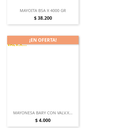
MAYOITA BSA X 4000 GR
Precio
$ 38.200
¡EN OFERTA!
MAYONESA BARY CON VALV.X...
Precio
$ 4.000