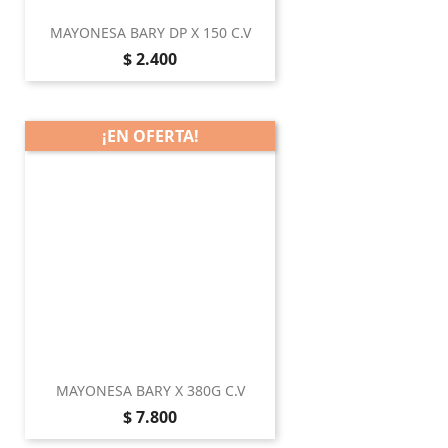
MAYONESA BARY DP X 150 C.V
Precio
$ 2.400
¡EN OFERTA!
MAYONESA BARY X 380G C.V
Precio
$ 7.800