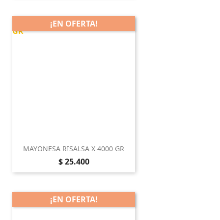
¡EN OFERTA!
MAYONESA RISALSA X 4000 GR
Precio
$ 25.400
¡EN OFERTA!