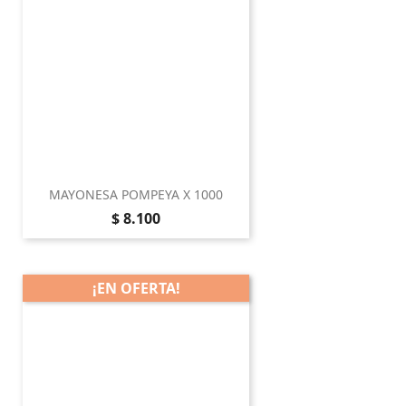
MAYONESA POMPEYA X 1000
Precio
$ 8.100
¡EN OFERTA!