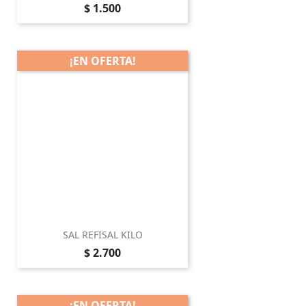
Precio
$ 1.500
¡EN OFERTA!
SAL REFISAL KILO
Precio
$ 2.700
¡EN OFERTA!