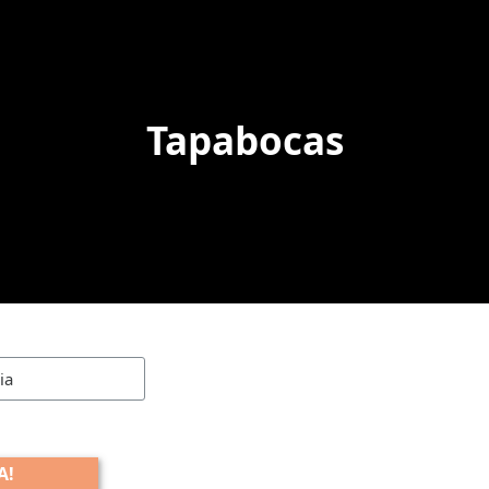
Tapabocas
A!