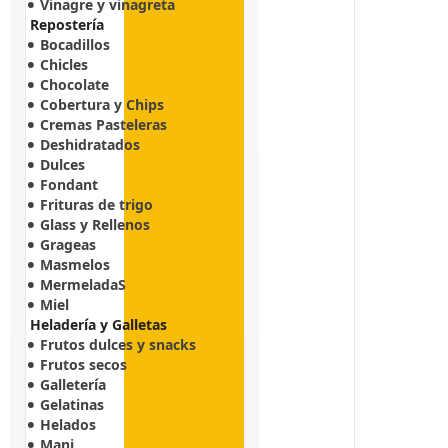
Vinagre y vinagreta
Repostería
Bocadillos
Chicles
Chocolate
Cobertura y Chips
Cremas Pasteleras
Deshidratados
Dulces
Fondant
Frituras de trigo
Glass y Rellenos
Grageas
Masmelos
MermeladaS
Miel
Heladería y Galletas
Frutos dulces y snacks
Frutos secos
Galletería
Gelatinas
Helados
Mani