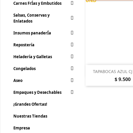
Carnes FrÍ­as y Embutidos
Salsas, Conservas y
Enlatados
Insumos panaderÍa
Repostería
Heladería y Galletas
Congelados

Vista rá
TAPABOCAS AZUL CJ
Precio
$ 9.500
Aseo
Empaques y Desechables
¡Grandes Ofertas!
Nuestras Tiendas
Empresa